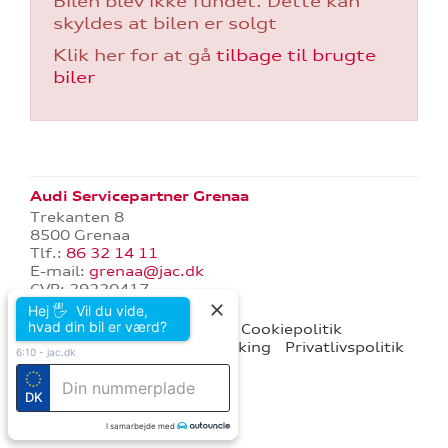
Bilen blev ikke fundet. Dette kan
skyldes at bilen er solgt
Klik her for at gå
tilbage til brugte
biler
tik
Audi Servicepartner Grenaa
Trekanten 8
8500 Grenaa
Tlf.:
86 32 14 11
E-mail:
grenaa@jac.dk
CVR: 29220417
Hej 🖐 Vil du vide,
hvad din bil er værd?
audi.dk
Forbrugerklage
Cookiepolitik
Betingelser for online booking
Privatlivspolitik
6:10
-
jac.dk
Kontakt
DK
I samarbejde med