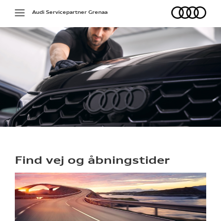
Audi
Toggle
Audi Servicepartner Grenaa
navigation
Find vej og åbningstider
re