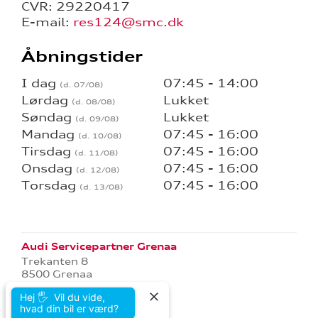
CVR: 29220417
E-mail:
res124@smc.dk
Åbningstider
I dag
07:45 - 14:00
Lørdag
Lukket
Søndag
Lukket
Mandag
07:45 - 16:00
Tirsdag
07:45 - 16:00
Onsdag
07:45 - 16:00
Torsdag
07:45 - 16:00
Audi Servicepartner Grenaa
Trekanten 8
8500 Grenaa
Tlf.:
86 32 14 11
Hej 🖐 Vil du vide,
E-mail:
grenaa@jac.dk
hvad din bil er værd?
CVR: 29220417