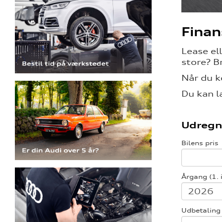
Finan
Lease el
store? B
Når du k
Du kan l
Udregn
Bilens pris
Årgang (1. 
Udbetaling