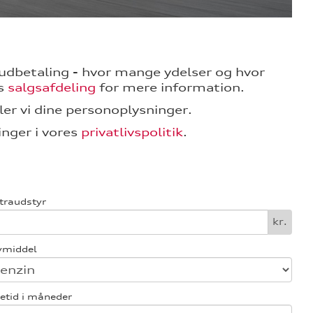
 i udbetaling - hvor mange ydelser og hvor
es
salgsafdeling
for mere information.
er vi dine personoplysninger.
nger i vores
privatlivspolitik
.
traudstyr
kr.
vmiddel
etid i måneder