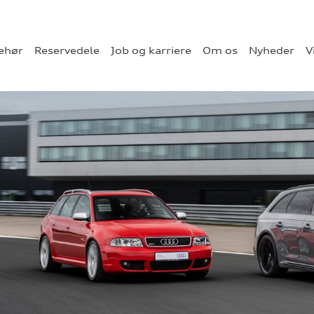
behør
Reservedele
Job og karriere
Om os
Nyheder
V