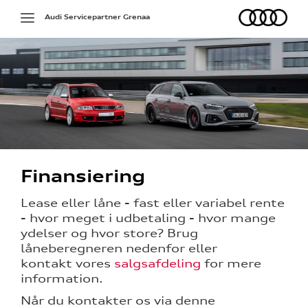
Audi
Toggle
Audi Servicepartner Grenaa
navigation
Finansiering
g
Lease eller låne - fast eller variabel rente
- hvor meget i udbetaling - hvor mange
ydelser og hvor store? Brug
låneberegneren nedenfor eller
kontakt vores
salgsafdeling
for mere
information.
Når du kontakter os via denne
re