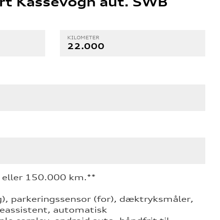
rt Kassevogn aut. SWB
KILOMETER
22.000
 eller 150.000 km.**
), parkeringssensor (for), dæktryksmåler,
neassistent, automatisk