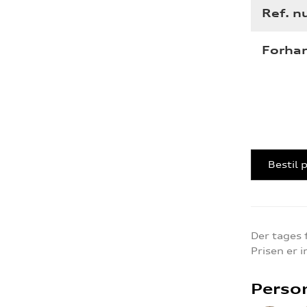
Ref. 
Forha
Bestil 
Der tages 
Prisen er 
Perso