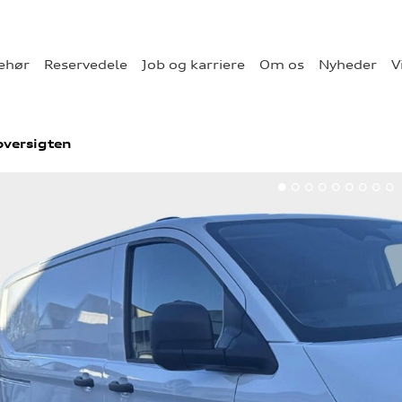
behør
Reservedele
Job og karriere
Om os
Nyheder
V
oversigten
1
2
3
4
5
6
7
8
9