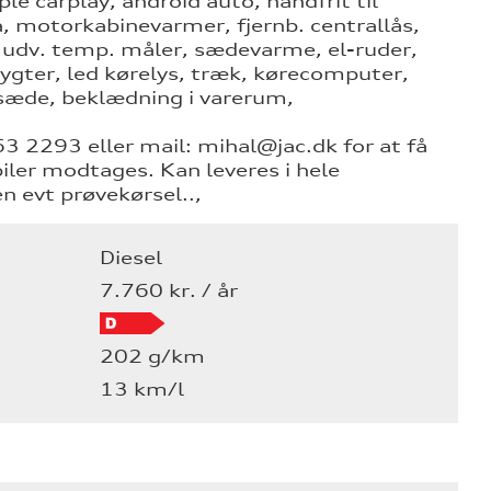
e carplay, android auto, håndfrit til
, motorkabinevarmer, fjernb. centrallås,
, udv. temp. måler, sædevarme, el-ruder,
lygter, led kørelys, træk, kørecomputer,
rsæde, beklædning i varerum,
363 2293 eller mail: mihal@jac.dk for at få
biler modtages. Kan leveres i hele
 evt prøvekørsel..,
Diesel
7.760 kr. / år
202 g/km
13 km/l