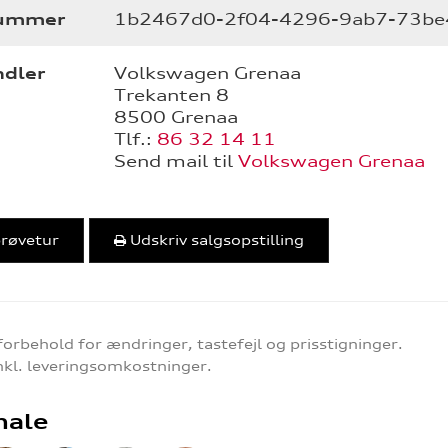
nummer
1b2467d0-2f04-4296-9ab7-73be
ndler
Volkswagen Grenaa
Trekanten 8
8500 Grenaa
Tlf.:
86 32 14 11
Send mail til
Volkswagen Grenaa
prøvetur
Udskriv salgsopstilling
forbehold for ændringer, tastefejl og prisstigninger.
inkl. leveringsomkostninger.
nale