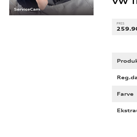
VW T
PRIS
259.90
Produk
Reg.d
Farve
Ekstra