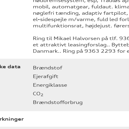
nødbremsesystem, esp, Trådløs appl
mobil, automatgear, fuldaut. klima
nøglefri tænding, adaptiv fartpilot
el-sidespejle m/varme, fuld led for
multifunktionsrat, højdejust. føre
Ring til Mikael Halvorsen på tlf. 9
et attraktivt leasingforslag.. Bytte
Danmark.. Ring på 9363 2293 for en
ke data
Brændstof
Ejerafgift
Energiklasse
CO
2
Brændstofforbrug
kninger