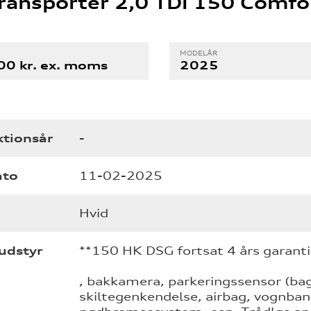
ransporter 2,0 TDi 150 Comfo
MODELÅR
0 kr. ex. moms
2025
tionsår
-
ato
11-02-2025
Hvid
udstyr
**150 HK DSG fortsat 4 års garanti
, bakkamera, parkeringssensor (bag
skiltegenkendelse, airbag, vognba