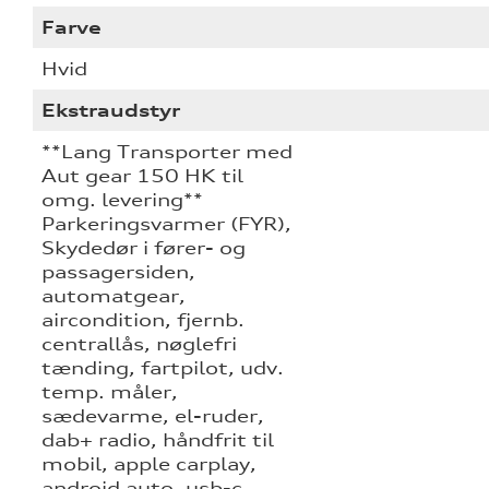
Farve
Hvid
Ekstraudstyr
**Lang Transporter med
Aut gear 150 HK til
omg. levering**
Parkeringsvarmer (FYR),
Skydedør i fører- og
passagersiden,
automatgear,
aircondition, fjernb.
centrallås, nøglefri
tænding, fartpilot, udv.
temp. måler,
sædevarme, el-ruder,
dab+ radio, håndfrit til
mobil, apple carplay,
android auto, usb-c