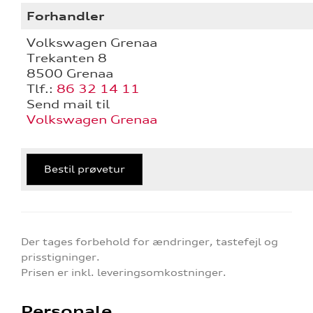
Forhandler
Volkswagen Grenaa
Trekanten 8
8500 Grenaa
Tlf.:
86 32 14 11
Send mail til
Volkswagen Grenaa
Bestil prøvetur
Der tages forbehold for ændringer, tastefejl og
prisstigninger.
Prisen er inkl. leveringsomkostninger.
Personale