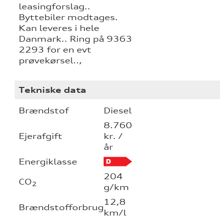
leasingforslag..
Byttebiler modtages.
Kan leveres i hele
Danmark.. Ring på 9363
2293 for en evt
prøvekørsel..,
Tekniske data
Brændstof
Diesel
8.760
Ejerafgift
kr. /
år
Energiklasse
204
CO
2
g/km
12,8
Brændstofforbrug
km/l