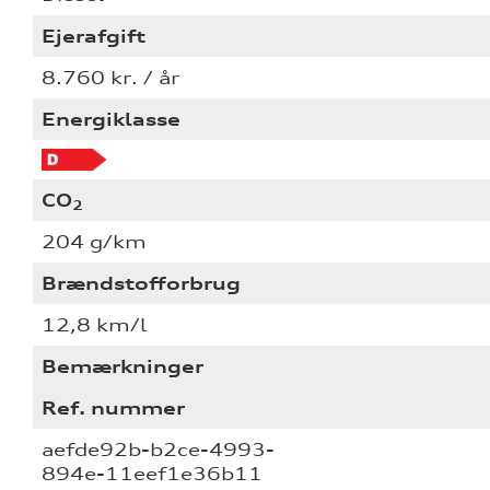
Ejerafgift
8.760 kr. / år
Energiklasse
CO
2
204 g/km
Brændstofforbrug
12,8 km/l
Bemærkninger
Ref. nummer
aefde92b-b2ce-4993-
894e-11eef1e36b11