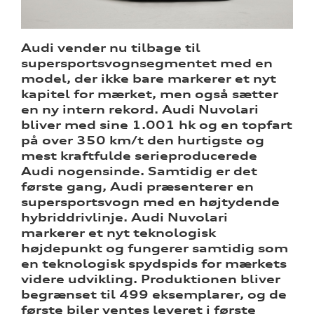
Audi vender nu tilbage til
supersportsvognsegmentet med en
ine
model, der ikke bare markerer et nyt
kapitel for mærket, men også sætter
 Audi
en ny intern rekord. Audi Nuvolari
et
bliver med sine 1.001 hk og en topfart
på over 350 km/t den hurtigste og
mest kraftfulde serieproducerede
Audi nogensinde. Samtidig er det
første gang, Audi præsenterer en
supersportsvogn med en højtydende
tik
hybriddrivlinje. Audi Nuvolari
markerer et nyt teknologisk
højdepunkt og fungerer samtidig som
en teknologisk spydspids for mærkets
videre udvikling. Produktionen bliver
begrænset til 499 eksemplarer, og de
første biler ventes leveret i første