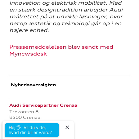
innovation og elektrisk mobilitet. Med
en stærk designtradition arbejder Audi
målrettet på at udvikle løsninger, hvor
netop æstetik og teknologi går op i en
højere enhed.
Pressemeddelelsen blev sendt med
Mynewsdesk
Nyhedsoversigten
Audi Servicepartner Grenaa
Trekanten 8
8500 Grenaa
Tlf.:
86 32 14 11
Hej 🖐 Vil du vide,
E-mail:
grenaa@jac.dk
hvad din bil er værd?
CVR: 29220417