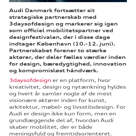
Audi Danmark fortsætter sit
strategiske partnerskab med
3daysofdesign og markerer sig igen
som officiel mobilitetspartner ved
ine
designfestivalen, der i disse dage
indtager København (10.-12. juni).
 Audi
Partnerskabet forener to stærke
et
aktører, der deler fælles værdier inden
for design, bæredygtighed, innovation
og kompromisløst håndværk.
3daysofdesign
er en platform, hvor
kreativitet, design og nytænkning hyldes
og hvert år samler nogle af de mest
tik
visionære aktører inden for kunst,
arkitektur, møbel- og livsstilsdesign. For
Audi er design ikke kun form, men en
grundlæggende del af, hvordan Audi
skaber mobilitet, der er både
meningsfuld og fremtidsorienteret.