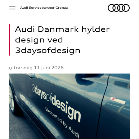
Audi
Toggle
Audi Servicepartner Grenaa
navigation
Audi Danmark hylder
design ved
3daysofdesign
torsdag 11 juni 2026
re