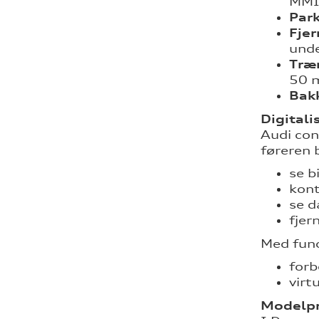
MMI
Park
Fjer
unde
Træ
50 m
Bak
Digitali
Audi con
føreren b
se b
kont
se d
fjer
Med func
forb
virt
Modelp