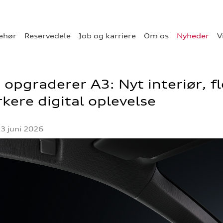
behør
Reservedele
Job og karriere
Om os
Nyheder
V
 opgraderer A3: Nyt interiør, f
kere digital oplevelse
23 juni 2026