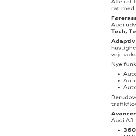
Alle rat
rat med 
Føreras
Audi udv
Tech, Te
Adaptiv
hastighe
vejmarke
Nye funk
Auto
Auto
Auto
Derudov
trafikfl
Avancer
Audi A3 
360