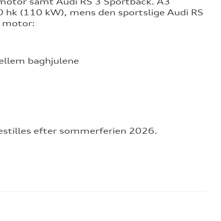
motor samt Audi RS 3 Sportback. A3
0 hk (110 kW), mens den sportslige Audi RS
e motor:
mellem baghjulene
stilles efter sommerferien 2026.