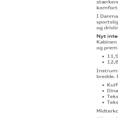
stærkere
komforta
I Danma
sportsli
og drivli
Nyt int
Kabinen 
og premi
11,9
12,
Instrume
bredde. 
Kulf
Dina
Teks
Teks
Midterko