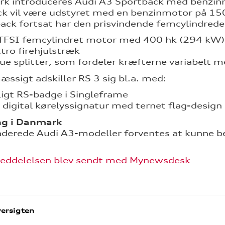
rk introduceres Audi A3 Sportback med benzin
k vil være udstyret med en benzinmotor på 15
ack fortsat har den prisvindende femcylindred
TFSI femcylindret motor med 400 hk (294 kW)
tro firehjulstræk
ue splitter, som fordeler kræfterne variabelt 
ssigt adskiller RS 3 sig bl.a. med:
igt RS-badge i Singleframe
 digital kørelyssignatur med ternet flag-design
ng i Danmark
derede Audi A3-modeller forventes at kunne be
eddelelsen blev sendt med Mynewsdesk
ersigten