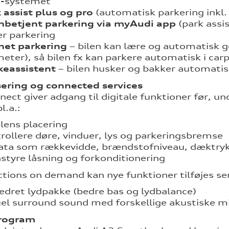
-systemet
 assist plus og pro
(automatisk parkering inkl.
nbetjent parkering via myAudi app
(park assis
r parkering
net parkering
– bilen kan lære og automatisk g
eter), så bilen fx kan parkere automatisk i carp
keassistent
– bilen husker og bakker automatis
sering og connected services
nect giver adgang til digitale funktioner før, u
l.a.:
ilens placering
rollere døre, vinduer, lys og parkeringsbremse
ata som rækkevidde, brændstofniveau, dæktryk 
nstyre låsning og forkonditionering
tions on demand kan nye funktioner tilføjes se
edret lydpakke (bedre bas og lydbalance)
uel surround sound med forskellige akustiske mi
rogram