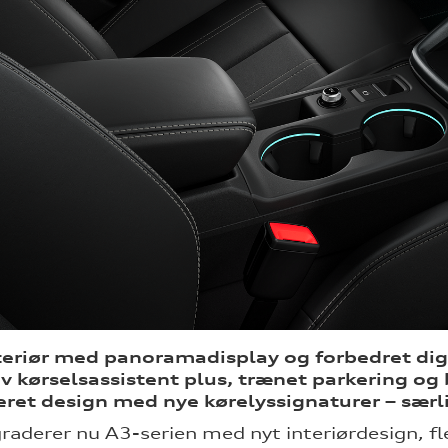
nteriør med panoramadisplay og forbedret dig
v kørselsassistent plus, trænet parkering og
ret design med nye kørelyssignaturer – særli
raderer nu A3-serien med nyt interiørdesign, f