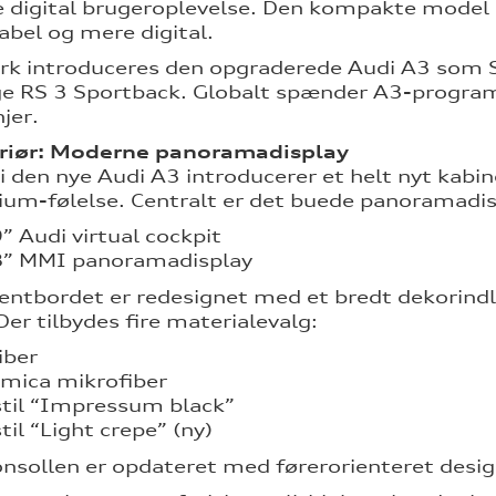
 digital brugeroplevelse. Den kompakte model
bel og mere digital.
rk introduceres den opgraderede Audi A3 som 
ge RS 3 Sportback. Globalt spænder A3-program
njer.
eriør: Moderne panoramadisplay
i den nye Audi A3 introducerer et helt nyt kabi
um-følelse. Centralt er det buede panoramadis
” Audi virtual cockpit
8” MMI panoramadisplay
ntbordet er redesignet med et bredt dekorindlæ
Der tilbydes fire materialevalg:
iber
mica mikrofiber
til “Impressum black”
til “Light crepe” (ny)
nsollen er opdateret med førerorienteret desig