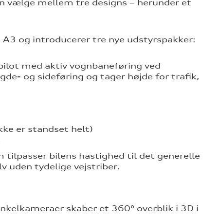
 kan vælge mellem tre designs – herunder et
 A3 og introducerer tre nye udstyrspakker:
pilot med aktiv vognbaneføring ved
de- og sideføring og tager højde for trafik,
kke er standset helt)
s
m tilpasser bilens hastighed til det generelle
v uden tydelige vejstriber.
inkelkameraer skaber et 360° overblik i 3D i