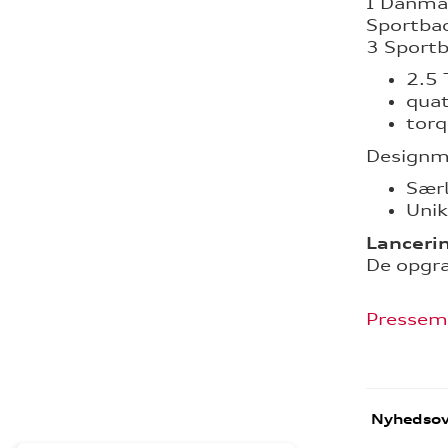
I Danma
Sportbac
3 Sportb
2.5 
quat
torq
Designmæ
Særl
Unik
Lanceri
De opgra
Pressem
Nyhedsov