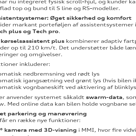
 har nu integreret fysisk scroll-hjul, og kunder
flad top og bund til S line og RS-modeller.
sistentsystemer: Øget sikkerhed og komfort
ider markant porteføljen af assistentsystemer i
ch plus og Tech pro
.
 kørselsassistent plus
kombinerer adaptiv fart
der op til 210 km/t. Det understøtter både læng
ringer og omgivelser.
tioner inkluderer:
matisk nedbremsning ved rødt lys
matisk igangsætning ved grønt lys (hvis bilen i
matisk vognbaneskift ved aktivering af blinkly
er anvender systemet såkaldt
swarm-data
, so
ow. Med online data kan bilen holde vognbane sel
et parkering og manøvrering
får en række nye funktioner:
° kamera med 3D-visning
i MMI, hvor fire vidv