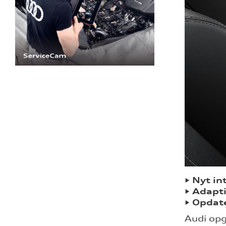
• Nyt i
• Adapti
• Opdate
Audi opg