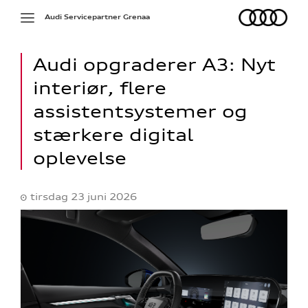
Audi
Toggle
Audi Servicepartner Grenaa
navigation
Audi opgraderer A3: Nyt
interiør, flere
assistentsystemer og
stærkere digital
oplevelse
tirsdag 23 juni 2026
re