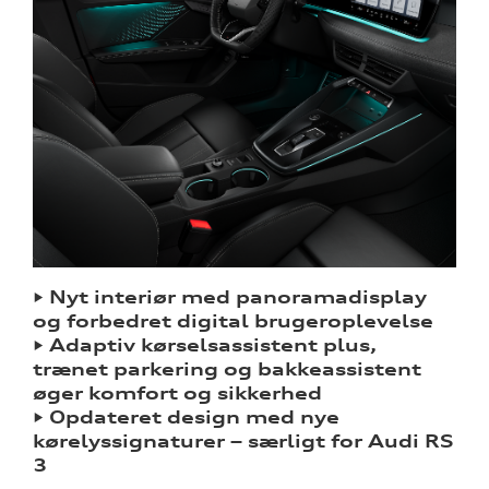
ine
 Audi
et
• Nyt interiør med panoramadisplay
og forbedret digital brugeroplevelse
tik
• Adaptiv kørselsassistent plus,
trænet parkering og bakkeassistent
øger komfort og sikkerhed
• Opdateret design med nye
kørelyssignaturer – særligt for Audi RS
3