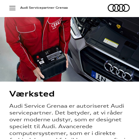
Audi
Toggle
Audi Servicepartner Grenaa
navigation
på værkstedet
g services
Værksted
etid og
Audi Service Grenaa er autoriseret Audi
servicepartner. Det betyder, at vi råder
over moderne udstyr, som er designet
specielt til Audi. Avancerede
l hjulskifte
computersystemer, som er i direkte