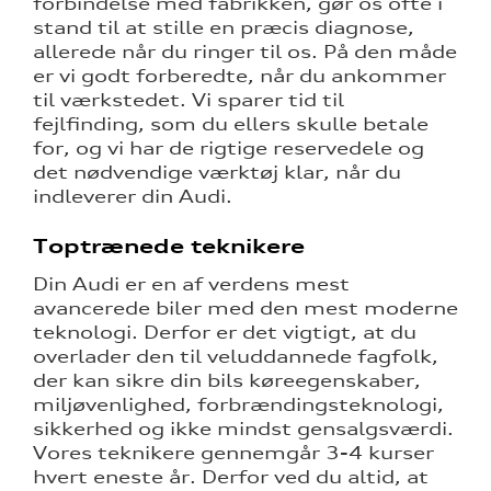
forbindelse med fabrikken, gør os ofte i
over 5 år?
stand til at stille en præcis diagnose,
allerede når du ringer til os. På den måde
l elbiler
er vi godt forberedte, når du ankommer
til værkstedet. Vi sparer tid til
fejlfinding, som du ellers skulle betale
nementer til
for, og vi har de rigtige reservedele og
det nødvendige værktøj klar, når du
indleverer din Audi.
Toptrænede teknikere
udstyr
Din Audi er en af verdens mest
eret
avancerede biler med den mest moderne
teknologi. Derfor er det vigtigt, at du
overlader den til veluddannede fagfolk,
test
der kan sikre din bils køreegenskaber,
miljøvenlighed, forbrændingsteknologi,
mstpakke
sikkerhed og ikke mindst gensalgsværdi.
Vores teknikere gennemgår 3-4 kurser
hvert eneste år. Derfor ved du altid, at